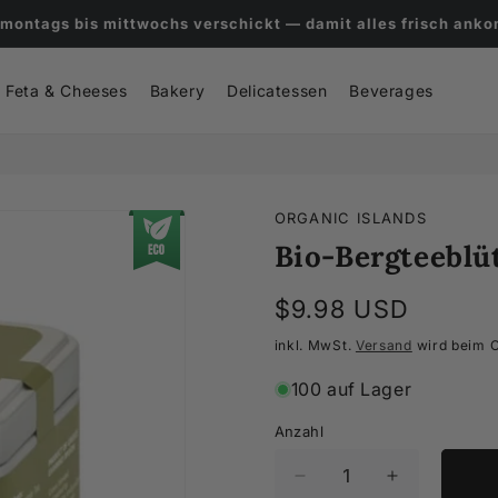
Gratisversand ab €119 · 5% auf deine erste Bestellung
Feta & Cheeses
Bakery
Delicatessen
Beverages
ORGANIC ISLANDS
Bio-Bergteeblü
Normaler
$9.98 USD
Preis
inkl. MwSt.
Versand
wird beim 
100 auf Lager
Anzahl
Verringere
Erhöhe