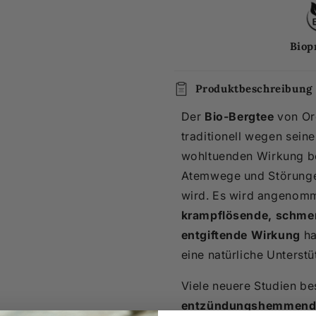
Biop
Produktbeschreibung
Der
Bio-Bergtee
von Org
traditionell wegen sei
wohltuenden Wirkung be
Atemwege und Störung
wird. Es wird angenomm
krampflösende, schmer
entgiftende Wirkung
ha
eine natürliche Unterst
Viele neuere Studien be
entzündungshemmenden