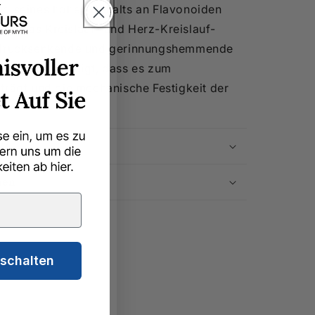
nd seines hohen Gehalts an Flavonoiden
es das Kreislauf- und Herz-Kreislauf-
utdrucksenkende und gerinnungshemmende
aben auch gezeigt, dass es zum
trägt und die mechanische Festigkeit der
le
nen
ischalten