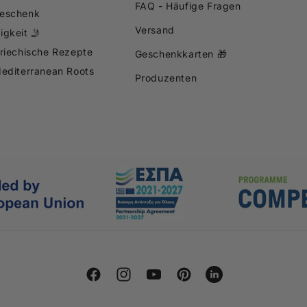
FAQ - Häufige Fragen
eschenk
Versand
igkeit 🤳
Griechische Rezepte
Geschenkkarten 🎁
Mediterranean Roots
Produzenten
Facebook
Instagram
YouTube
Pinterest
Snapchat