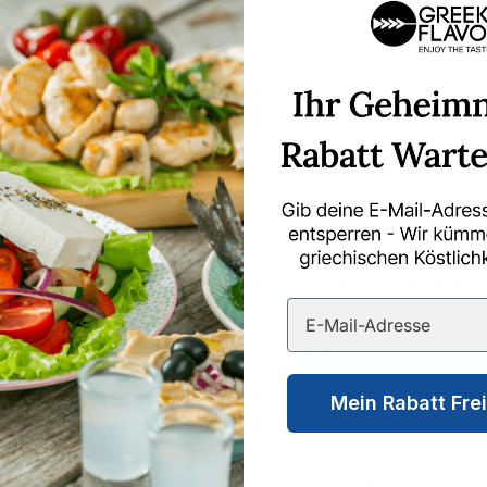
Eigenschaften
. Aufgru
wird angenommen, dass 
System entwickelt, bl
Wirkung hat. Studien h
Osteoporose-Vorfall bei
Knochen verbessert.
Ernährungsbestandtei
Nützliche Informatio
Teilen
Mein Rabatt Fre
Das könnte dir auch gefallen