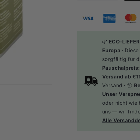
Die
Die
Menge
Menge
Für
Für
Bio-
Bio-
Bergteeblüten
Bergteeblüt
-
-
🌿
ECO-LIEFER
20g
20g
Europa
· Diese
sorgfältig für 
Pauschalpreis
Versand ab €1
Versand · 📦
Be
Unser Verspre
oder nicht wie
uns — wir find
Alle Versandde