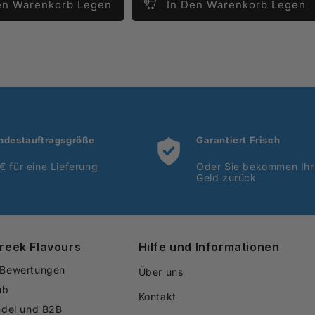
en Warenkorb Legen
In Den Warenkorb Legen
ndestauftragsgröße
Garantiert Frisch
€ für eine Lieferung
Oder Sie bekommen Ihr
Geld zurück
reek Flavours
Hilfe und Informationen
Bewertungen
Über uns
ub
Kontakt
del und B2B