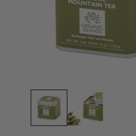
Medien
1
In
Modal
Öffnen