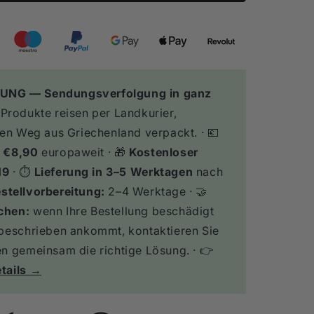
en
UNG — Sendungsverfolgung in ganz
 Produkte reisen per Landkurier,
den Weg aus Griechenland verpackt. · 💶
: €8,90
europaweit · 🎁
Kostenloser
19
· ⏱️
Lieferung in 3–5 Werktagen
nach
stellvorbereitung:
2–4 Werktage · 🤝
chen:
wenn Ihre Bestellung beschädigt
 beschrieben ankommt, kontaktieren Sie
en gemeinsam die richtige Lösung. · 👉
tails →