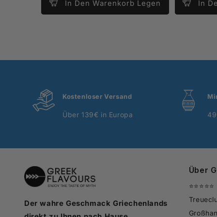
In Den Warenkorb Legen
In D
Kostenloser Versand
Mi
Über 139€ in Europa
49
Über G
⭐⭐⭐⭐⭐ 
Treuecl
Der wahre Geschmack Griechenlands
Großhan
direkt zu Ihnen nach Hause.