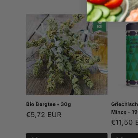
Bio Bergtee - 30g
Griechisch
Minze – 1
Normaler
€5,72 EUR
Normal
€11,50 
Preis
Preis